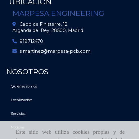
UBICACIÓN
MARPESA ENGINEERING
Cabo de Finisterre, 12
Arganda del Rey,
28500,
Madrid
918712470
s.martinez
marpesa-pcb.com
NOSOTROS
Quiénes somos
Localización
Servicios
Noticias
Este sitio web utiliza cookies propias y de