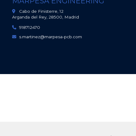
MARPESA ENGINEERING
Cabo de Finisterre, 12
Arganda del Rey,
28500,
Madrid
918712470
s.martinez
marpesa-pcb.com